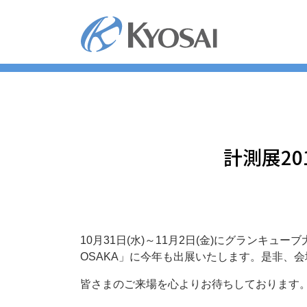
コ
ン
テ
ン
ツ
へ
ス
キ
ッ
計測展20
プ
10月31日(水)～11月2日(金)にグランキ
OSAKA」に今年も出展いたします。是非、
皆さまのご来場を心よりお待ちしております