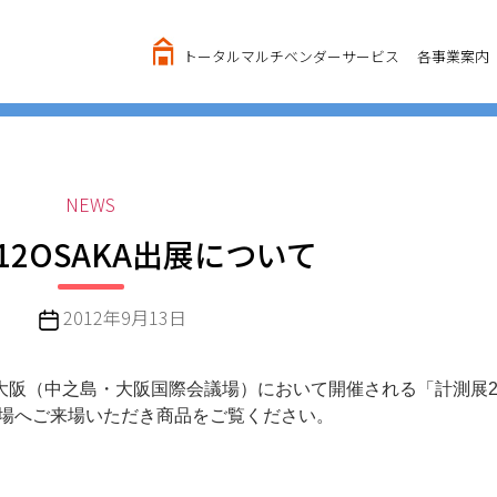
トータルマルチベンダーサービス
各事業案内
カ
NEWS
テ
12OSAKA出展について
ゴ
リ
ー
投
2012年9月13日
稿
日
ューブ大阪（中之島・大阪国際会議場）において開催される「計測展2
会場へご来場いただき商品をご覧ください。
。