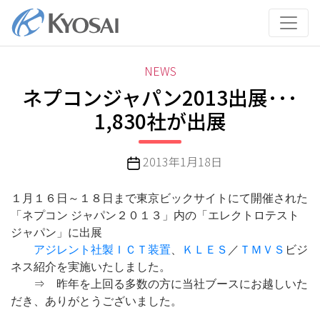
コ
ン
テ
ン
カ
NEWS
ツ
テ
ネプコンジャパン2013出展･･･
へ
ゴ
ス
1,830社が出展
リ
キ
ー
ッ
投
2013年1月18日
プ
稿
日
１月１６日～１８日まで東京ビックサイトにて開催された
「ネプコン ジャパン２０１３」内の「エレクトロテスト
ジャパン」に出展
アジレント社製ＩＣＴ装置
、
ＫＬＥＳ
／
ＴＭＶＳ
ビジ
ネス紹介を実施いたしました。
⇒ 昨年を上回る多数の方に当社ブースにお越しいた
だき、ありがとうございました。