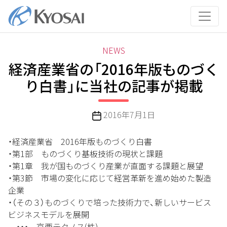
コ
ン
テ
ン
カ
NEWS
ツ
テ
経済産業省の「2016年版ものづく
へ
ゴ
ス
り白書」に当社の記事が掲載
リ
キ
ー
ッ
投
2016年7月1日
プ
稿
日
・経済産業省 2016年版ものづくり白書
・第1部 ものづくり基板技術の現状と課題
・第1章 我が国ものづくり産業が直面する課題と展望
・第3節 市場の変化に応じて経営革新を進め始めた製造
企業
・（その３）ものづくりで培った技術力で、新しいサービス
ビジネスモデルを展開
・・・ 京西テクノス(株)