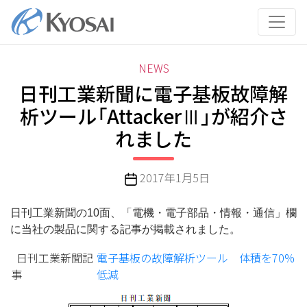
コ
ン
テ
ン
カ
NEWS
ツ
テ
日刊工業新聞に電子基板故障解
へ
ゴ
ス
析ツール「AttackerⅢ」が紹介さ
リ
キ
れました
ー
ッ
プ
投
2017年1月5日
稿
日
日刊工業新聞の10面、「電機・電子部品・情報・通信」欄
に当社の製品に関する記事が掲載されました。
日刊工業新聞記
電子基板の故障解析ツール 体積を70%
事
低減