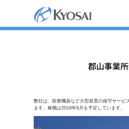
コ
ン
テ
ン
ツ
へ
ス
キ
ッ
郡山事業所
プ
弊社は、医療機器など大型装置の保守サービ
ます。稼働は2018年6月を予定しています。