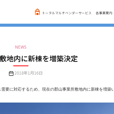
トータルマルチベンダーサービス
各事業案内
カ
NEWS
テ
敷地内に新棟を増築決定
ゴ
リ
ー
投
2018年1月16日
稿
日
ス需要に対応するため、現在の郡山事業所敷地内に新棟を増築