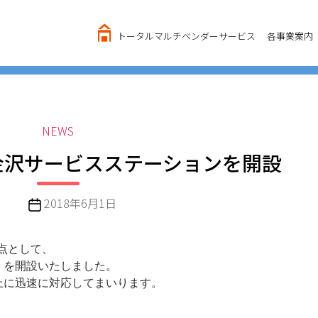
トータルマルチベンダーサービス
各事業案内
カ
NEWS
テ
金沢サービスステーションを開設
ゴ
リ
ー
投
2018年6月1日
稿
日
拠点として、
」を開設いたしました。
上に迅速に対応してまいります。