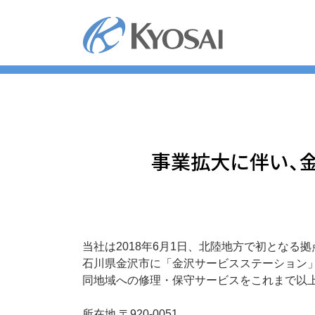
コ
ン
テ
ン
ツ
へ
ス
キ
ッ
事業拡大に伴い、
プ
当社は2018年6月1日、北陸地方で初となる
石川県金沢市に「金沢サービスステーション
同地域への修理・保守サービスをこれまで以
所在地 〒920-0051