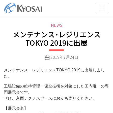
コ
ン
テ
ン
カ
NEWS
ツ
テ
メンテナンス・レジリエンス
へ
ゴ
ス
TOKYO 2019に出展
リ
キ
ー
ッ
投
2019年7月24日
プ
稿
日
メンテナンス・レジリエンスTOKYO 2019に出展しまし
た。
工場設備の維持管理・保全技術を対象にした国内唯一の専
門展示会です。
ぜひ、京西テクノスブースにお立ち寄りください。
【展示会名】