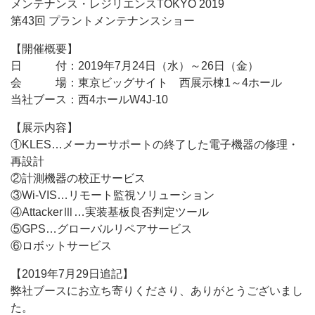
メンテナンス・レジリエンスTOKYO 2019
第43回 プラントメンテナンスショー
【開催概要】
日 付：2019年7月24日（水）～26日（金）
会 場：東京ビッグサイト 西展示棟1～4ホール
当社ブース：西4ホールW4J-10
【展示内容】
①KLES…メーカーサポートの終了した電子機器の修理・
再設計
②計測機器の校正サービス
③Wi-VIS…リモート監視ソリューション
④AttackerⅢ…実装基板良否判定ツール
⑤GPS…グローバルリペアサービス
⑥ロボットサービス
【2019年7月29日追記】
弊社ブースにお立ち寄りくださり、ありがとうございまし
た。