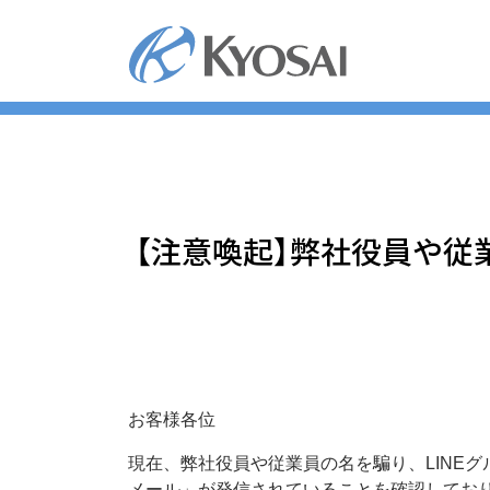
コ
ン
テ
ン
ツ
へ
ス
キ
ッ
【注意喚起】弊社役員や
プ
お客様各位
現在、弊社役員や従業員の名を騙り、LINE
メール」が発信されていることを確認してお