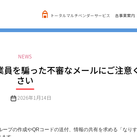
トータルマルチベンダーサービス
各事業案内
カ
NEWS
テ
従業員を騙った不審なメールにご注意
ゴ
さい
リ
ー
投
2026年1月14日
稿
日
グループの作成やQRコードの送付、情報の共有を求める「なり
ります。