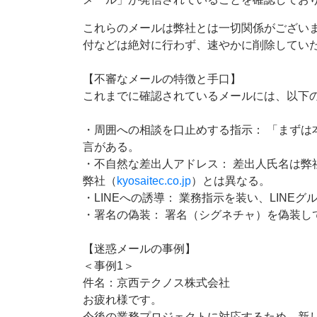
これらのメールは弊社とは一切関係がございま
付などは絶対に行わず、速やかに削除してい
【不審なメールの特徴と手口】
これまでに確認されているメールには、以下
・周囲への相談を口止めする指示： 「まず
言がある。
・不自然な差出人アドレス： 差出人氏名は
弊社（
kyosaitec.co.jp
）とは異なる。
・LINEへの誘導： 業務指示を装い、LIN
・署名の偽装： 署名（シグネチャ）を偽装し
【迷惑メールの事例】
＜事例1＞
件名：京西テクノス株式会社
お疲れ様です。
今後の業務プロジェクトに対応するため、新し