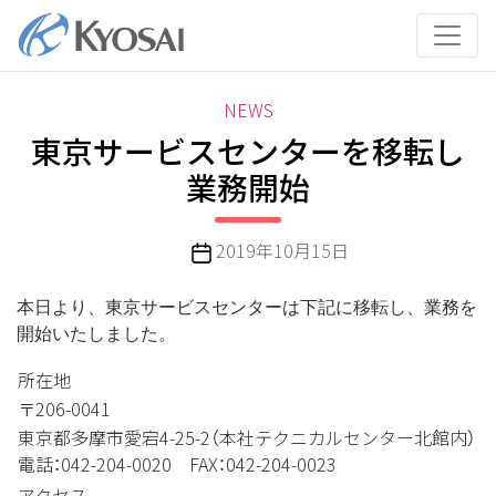
コ
ン
テ
ン
カ
NEWS
ツ
テ
東京サービスセンターを移転し
へ
ゴ
ス
業務開始
リ
キ
ー
ッ
投
2019年10月15日
プ
稿
日
本日より、東京サービスセンターは下記に移転し、業務を
開始いたしました。
所在地
〒206-0041
東京都多摩市愛宕4-25-2（本社テクニカルセンター北館内）
電話：042-204-0020 FAX：042-204-0023
アクセス