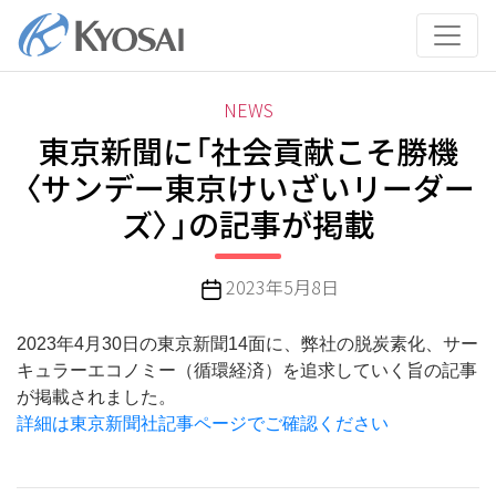
コ
ン
テ
ン
カ
NEWS
ツ
テ
東京新聞に「社会貢献こそ勝機
へ
ゴ
ス
〈サンデー東京けいざいリーダー
リ
キ
ズ〉」の記事が掲載
ー
ッ
プ
投
2023年5月8日
稿
日
2023年4月30日の東京新聞14面に、弊社の脱炭素化、サー
キュラーエコノミー（循環経済）を追求していく旨の記事
が掲載されました。
詳細は東京新聞社記事ページでご確認ください