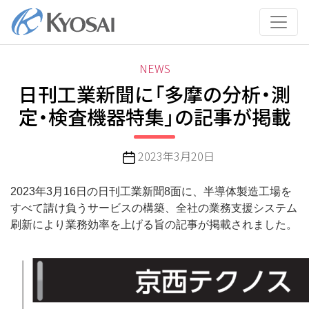
コ
ン
テ
ン
カ
NEWS
ツ
テ
日刊工業新聞に「多摩の分析・測
へ
ゴ
ス
定・検査機器特集」の記事が掲載
リ
キ
ー
ッ
投
2023年3月20日
プ
稿
日
2023年3月16日の日刊工業新聞8面に、半導体製造工場を
すべて請け負うサービスの構築、全社の業務支援システム
刷新により業務効率を上げる旨の記事が掲載されました。