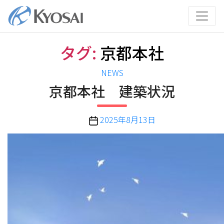
コ
ン
テ
ン
タグ:
京都本社
ツ
へ
カ
NEWS
ス
テ
京都本社 建築状況
キ
ゴ
ッ
リ
プ
投
2025年8月13日
ー
稿
日