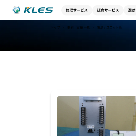
修理サービス
延命サービス
選ば
トップ
事例・実績 一覧
電源 / ユニット系
事例・実績 一覧