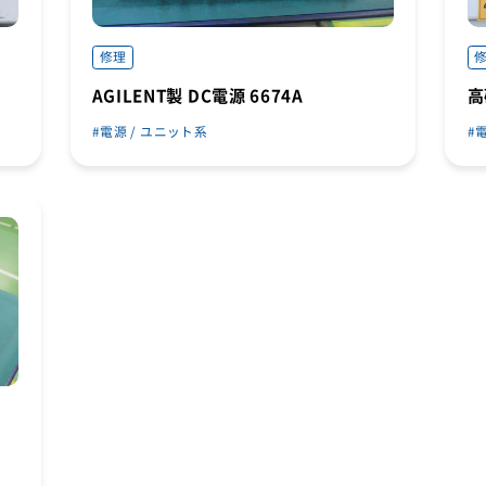
修理
AGILENT製 DC電源 6674A
高
電源 / ユニット系
電