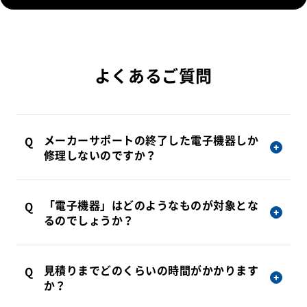
よくあるご質問
メーカーサポートの終了した電子機器しか
修理しないのですか？
メーカーで修理サポートが終了した電子機器に限り
「電子機器」はどのようなものが対象とな
修理いたします。 メーカーが修理サポートを継続中
るのでしょうか？
の電子機器は修理致しません。 これは、メーカーで
の修理が可能な場合、メーカーで修理して頂くの
基板1枚から産業用電子機器（PLC、サーボアンプ、
が、 品質の面で最良と京西テクノスが考えるからで
見積りまでどのくらいの時間がかかります
タッチパネル、インバータ、PC、電源など）・計測
す。 また、メーカーによっては、メーカー以外で修
オンライン
お問い合わせ
新規会員申込
か？
器まで幅広く対応しております。 予防保全（オーバ
理した電子機器は、 一切のサポートが受けられなく
ストア
ーホール）は有寿命部品（電解コンデンサ、リレ
なる場合もございます。