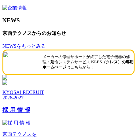
NEWS
京西テクノスからのお知らせ
NEWSをもっとみる
メーカーの修理サポートが終了した電子機器の修
理・延命システムサービス
KLES（クレス）の専用
ホームぺージ
はこちらから！
KYOSAI RECRUIT
2026-2027
採 用 情 報
京西テクノスを