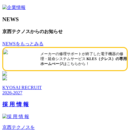
NEWS
京西テクノスからのお知らせ
NEWSをもっとみる
メーカーの修理サポートが終了した電子機器の修
理・延命システムサービス
KLES（クレス）の専用
ホームぺージ
はこちらから！
KYOSAI RECRUIT
2026-2027
採 用 情 報
京西テクノスを