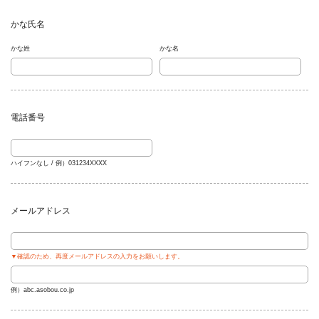
かな氏名
任意
かな姓
かな名
電話番号
任意
ハイフンなし / 例）031234XXXX
メールアドレス
任意
▼確認のため、再度メールアドレスの入力をお願いします。
例）abc.asobou.co.jp