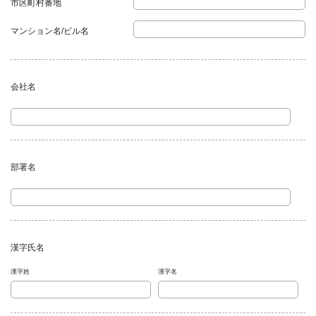
市区町村番地
マンション名/ビル名
会社名
任意
部署名
任意
漢字氏名
任意
漢字姓
漢字名