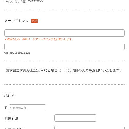
ハイフンなし / 例）031234XXXX
メールアドレス
必須
▼確認のため、再度メールアドレスの入力をお願いします。
例）abc.asobou.co.jp
請求書送付先が上記と異なる場合は、下記項目の入力をお願いいたします。
現住所
任意
〒
都道府県