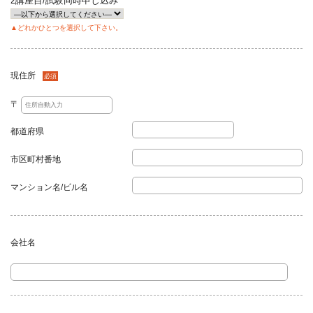
2講座目/試験同時申し込み
▲どれかひとつを選択して下さい。
現住所
必須
〒
都道府県
市区町村番地
マンション名/ビル名
会社名
任意